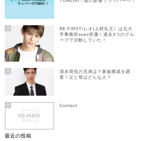
TOMOHI！親の影響でラッパーへ！
3
BE:FIRST/レオ(上村礼王）は元大
手事務所avex所属！過去3つのグル
ープで活動していた！
4
清水尋也の兄弟は？家族構成を調
査！父と母はどんな人？
5
Contact
最近の投稿