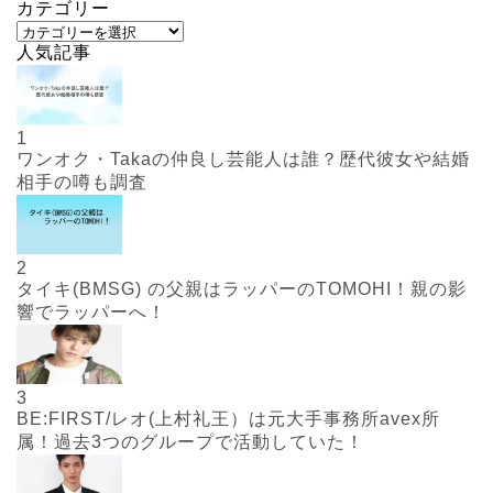
カテゴリー
人気記事
1
ワンオク・Takaの仲良し芸能人は誰？歴代彼女や結婚
相手の噂も調査
2
タイキ(BMSG) の父親はラッパーのTOMOHI！親の影
響でラッパーへ！
3
BE:FIRST/レオ(上村礼王）は元大手事務所avex所
属！過去3つのグループで活動していた！