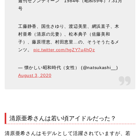
週刊セブンティーン 1984年（昭和59年）7.31月
号
工藤静香、国生さゆり、渡辺美里、網浜直子、木
村亜希（清原の元妻）、松本典子（佐藤美和
子）、藤原理恵、村田恵里…の、そうそうたるメ
ンツ。
pic.twitter.com/hgZY7u4hQz
— 懐かしい昭和時代（女性） (@natsukashi__)
August 3, 2020
清原亜希さんは若い頃アイドルだった？
清原亜希さんはモデルとして活躍されていますが、若