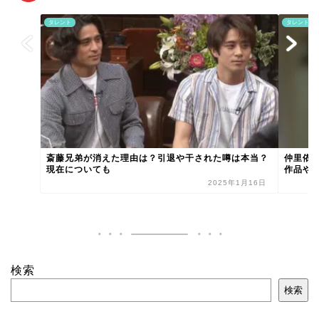
タレント
タレント
斎藤兄弟が消えた理由は？引退や干された噂は本当？
仲里依
現在についても
作品や
2025年1月16日
検索
検索