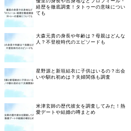
優里の身長や出身地などプロフィール・
経歴を徹底調査！タトゥーの意味につい
ても
大森元貴の身長や年齢は？母親はどんな
人？不登校時代のエピソードも
星野源と新垣結衣に子供はいるの？出会
いや馴れ初めは？夫婦関係も調査
米津玄師の歴代彼女を調査してみた！熱
愛デートや結婚の噂まとめ