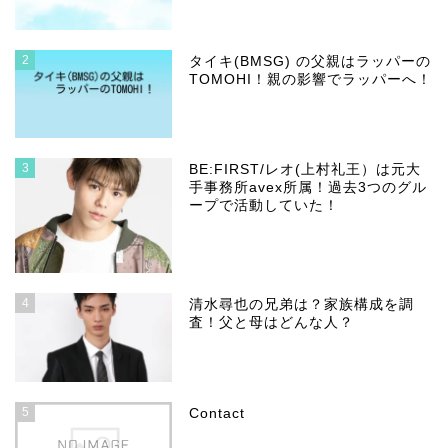
2
タイキ(BMSG) の父親はラッパーの
TOMOHI！親の影響でラッパーへ！
3
BE:FIRST/レオ(上村礼王）は元大
手事務所avex所属！過去3つのグル
ープで活動していた！
4
清水尋也の兄弟は？家族構成を調
査！父と母はどんな人？
5
Contact