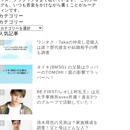
グも、いつも音楽をかけながら書くことがルーテ
ィンです。
カテゴリー
カテゴリー
人気記事
ワンオク・Takaの仲良し芸能人
1
は誰？歴代彼女や結婚相手の噂
も調査
タイキ(BMSG) の父親はラッパ
2
ーのTOMOHI！親の影響でラッ
パーへ！
BE:FIRST/レオ(上村礼王）は元
3
大手事務所avex所属！過去3つ
のグループで活動していた！
清水尋也の兄弟は？家族構成を
4
調査！父と母はどんな人？