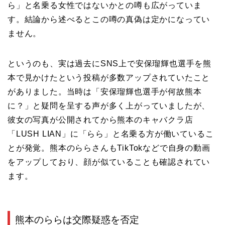
ら」と名乗る女性ではないかとの噂も広がっていま
す。結論から述べるとこの噂の真偽は定かになってい
ません。
というのも、実は過去にSNS上で安保瑠輝也選手を熊
本で見かけたという投稿が多数アップされていたこと
がありました。当時は「安保瑠輝也選手が何故熊本
に？」と疑問を呈する声が多く上がっていましたが、
彼女の写真が公開されてから熊本のキャバクラ店
「LUSH LIAN」に「らら」と名乗る方が働いているこ
とが発覚。熊本のららさんもTikTokなどで自身の動画
をアップしており、顔が似ていることも確認されてい
ます。
熊本のららは交際疑惑を否定