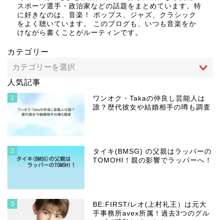
スポーツ選手・政治家などの話題をまとめています。特
に好きなのは、音楽！ ポップス、ジャズ、クラシック
をよく聴いています。 このブログも、いつも音楽をか
けながら書くことがルーティンです。
カテゴリー
人気記事
1
ワンオク・Takaの仲良し芸能人は
誰？歴代彼女や結婚相手の噂も調査
2
タイキ(BMSG) の父親はラッパーの
TOMOHI！親の影響でラッパーへ！
3
BE:FIRST/レオ(上村礼王）は元大
手事務所avex所属！過去3つのグル