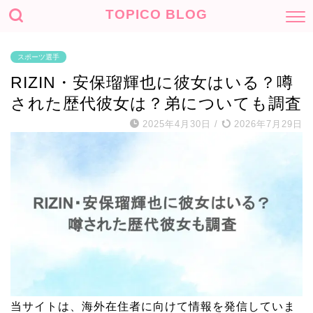
TOPICO BLOG
スポーツ選手
RIZIN・安保瑠輝也に彼女はいる？噂
された歴代彼女は？弟についても調査
2025年4月30日
/
2026年7月29日
当サイトは、海外在住者に向けて情報を発信していま