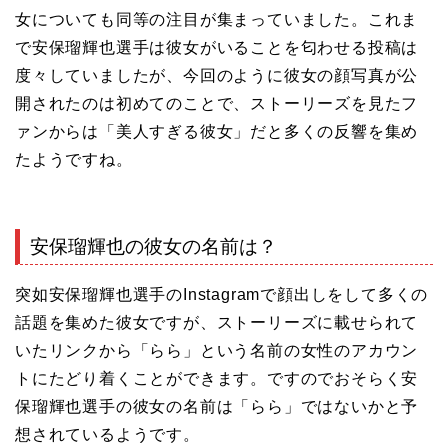
女についても同等の注目が集まっていました。これま
で安保瑠輝也選手は彼女がいることを匂わせる投稿は
度々していましたが、今回のように彼女の顔写真が公
開されたのは初めてのことで、ストーリーズを見たフ
ァンからは「美人すぎる彼女」だと多くの反響を集め
たようですね。
安保瑠輝也の彼女の名前は？
突如安保瑠輝也選手のInstagramで顔出しをして多くの
話題を集めた彼女ですが、ストーリーズに載せられて
いたリンクから「らら」という名前の女性のアカウン
トにたどり着くことができます。ですのでおそらく安
保瑠輝也選手の彼女の名前は「らら」ではないかと予
想されているようです。