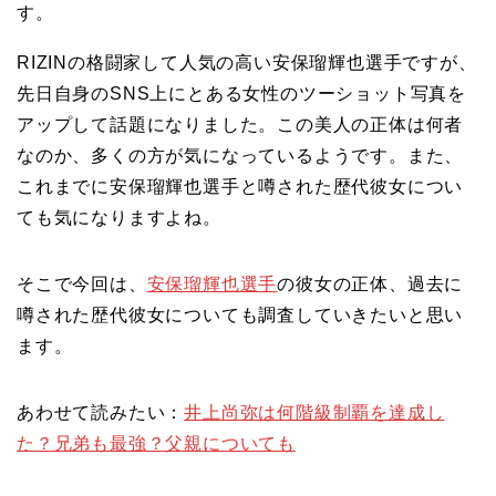
す。
RIZINの格闘家して人気の高い安保瑠輝也選手ですが、
先日自身のSNS上にとある女性のツーショット写真を
アップして話題になりました。この美人の正体は何者
なのか、多くの方が気になっているようです。また、
これまでに安保瑠輝也選手と噂された歴代彼女につい
ても気になりますよね。
そこで今回は、
安保瑠輝也選手
の彼女の正体、過去に
噂された歴代彼女についても調査していきたいと思い
ます。
あわせて読みたい：
井上尚弥は何階級制覇を達成し
た？兄弟も最強？父親についても