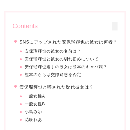
Contents
SNSにアップされた安保瑠輝也の彼女は何者？
安保瑠輝也の彼女の名前は？
安保瑠輝也と彼女の馴れ初めについて
安保瑠輝也選手の彼女は熊本のキャバ嬢？
熊本のららは交際疑惑を否定
安保瑠輝也と噂された歴代彼女は？
一般女性A
一般女性B
小島みゆ
花咲れあ