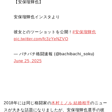
【安保瑠輝也】
安保瑠輝也インスタより
彼女とのツーショットを公開！
#安保瑠輝也
pic.twitter.com/fc3zYeNZVO
— バチバチ格闘速報 (@bachibachi_soku)
June 25, 2025
2018年には同じ格闘家の
木村ミノル 結婚相手
のニュー
スが大きな話題になりましたが、安保瑠輝也選手の彼