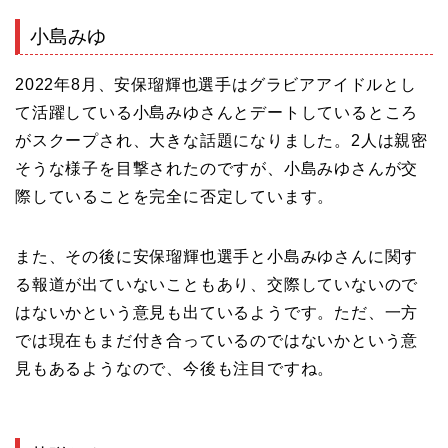
小島みゆ
2022年8月、安保瑠輝也選手はグラビアアイドルとし
て活躍している小島みゆさんとデートしているところ
がスクープされ、大きな話題になりました。2人は親密
そうな様子を目撃されたのですが、小島みゆさんが交
際していることを完全に否定しています。
また、その後に安保瑠輝也選手と小島みゆさんに関す
る報道が出ていないこともあり、交際していないので
はないかという意見も出ているようです。ただ、一方
では現在もまだ付き合っているのではないかという意
見もあるようなので、今後も注目ですね。