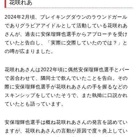
花咲れあ
2024年2月頃、ブレイキングダウンのラウンドガール
でありグラビアアイドルとして活動している花咲れあ
さんが、過去に安保瑠輝也選手からアプローチを受け
ていたと告白し、「実際に交際していたのでは？」と
の噂が広まりました。
花咲れあさんは2022年頃に偶然安保瑠輝也選手とバー
で居合わせて、隣同士で飲んでいたことを告白。その
際に安保瑠輝也選手が花咲れあさんの手を握るなどの
スキンシップをしていたそうで、また執拗に口説かれ
ていたとも語っています。
安保瑠輝也選手は概ね花咲れあさんの発言を認めてい
ますが、花咲れあさんの言動が原因で度々炎上してい