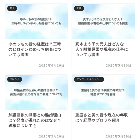
芸人
女優
ゆめっちの昔の経歴は？三時
真木よう子の元夫はどんな
のヒロインゆめっち病名につ
人？離婚原因や現在の仕事に
いても調査
ついても調査
2025年6月16日
2025年5月30日
タレント
エンターテインメント
加護亜依の旦那との離婚理由
重盛さと美の昔や現在の年収
は？発表が遅れたのはなぜ？
は？経歴やプロフを紹介
親権についても
2025年5月26日
2025年5月19日