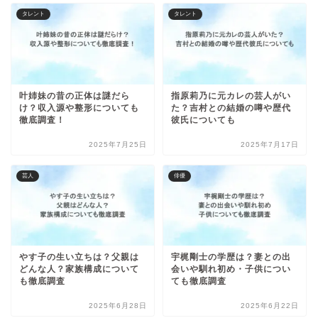
タレント
タレント
叶姉妹の昔の正体は謎だら
指原莉乃に元カレの芸人がい
け？収入源や整形についても
た？吉村との結婚の噂や歴代
徹底調査！
彼氏についても
2025年7月25日
2025年7月17日
芸人
俳優
やす子の生い立ちは？父親は
宇梶剛士の学歴は？妻との出
どんな人？家族構成について
会いや馴れ初め・子供につい
も徹底調査
ても徹底調査
2025年6月28日
2025年6月22日