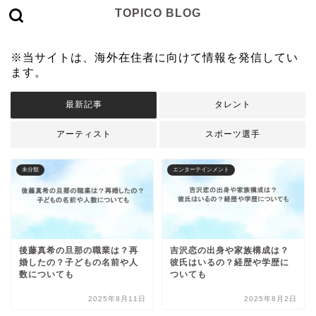
TOPICO BLOG
※当サイトは、海外在住者に向けて情報を発信してい
ます。
最新記事
タレント
アーティスト
スポーツ選手
未分類
エンターテインメント
後藤真希の旦那の職業は？再
吉沢恋の出身や家族構成は？
婚したの？子どもの名前や人
彼氏はいるの？経歴や学歴に
数についても
ついても
2025年8月11日
2025年8月2日