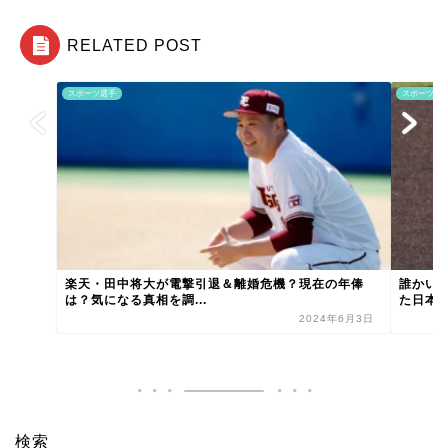
RELATED POST
スポーツ選手
スポーツ選
楽天・田中将大が電撃引退＆離婚危機？現在の年俸
誰かい
は？気になる真相を調...
た日本人
2024年6月3日
検索