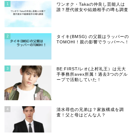
1
ワンオク・Takaの仲良し芸能人は
誰？歴代彼女や結婚相手の噂も調査
2
タイキ(BMSG) の父親はラッパーの
TOMOHI！親の影響でラッパーへ！
3
BE:FIRST/レオ(上村礼王）は元大
手事務所avex所属！過去3つのグル
ープで活動していた！
4
清水尋也の兄弟は？家族構成を調
査！父と母はどんな人？