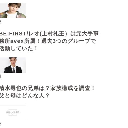
3
BE:FIRST/レオ(上村礼王）は元大手事
務所avex所属！過去3つのグループで
活動していた！
4
清水尋也の兄弟は？家族構成を調査！
父と母はどんな人？
5