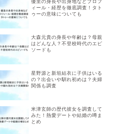
優里の身長や出身地などプロフ
ィール・経歴を徹底調査！タト
ゥーの意味についても
大森元貴の身長や年齢は？母親
はどんな人？不登校時代のエピ
ソードも
星野源と新垣結衣に子供はいる
の？出会いや馴れ初めは？夫婦
関係も調査
米津玄師の歴代彼女を調査して
みた！熱愛デートや結婚の噂ま
とめ