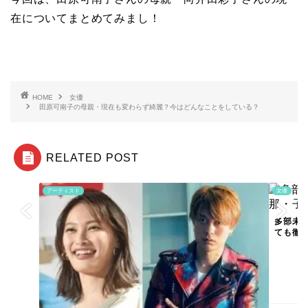
在についてまとめてみまし！
HOME
女優
田原可南子の母親・現在も変わらず綺麗？今はどんなことをしている？
RELATED POST
アーティスト
女優
多部未
ても徹