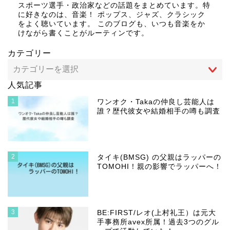
スポーツ選手・政治家などの話題をまとめています。特
に好きなのは、音楽！ ポップス、ジャズ、クラシック
をよく聴いています。 このブログも、いつも音楽をか
けながら書くことがルーティンです。
カテゴリー
人気記事
1
ワンオク・Takaの仲良し芸能人は
誰？歴代彼女や結婚相手の噂も調査
2
タイキ(BMSG) の父親はラッパーの
TOMOHI！親の影響でラッパーへ！
3
BE:FIRST/レオ(上村礼王）は元大
手事務所avex所属！過去3つのグル