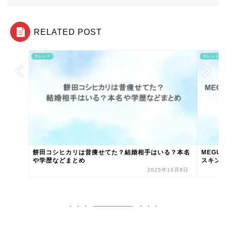
RELATED POST
タレント
タレント
餅田コシヒカリは昔痩せてた？結婚相手はいる？本名
MEGU
や学歴などまとめ
スキンケ
2025年10月8日