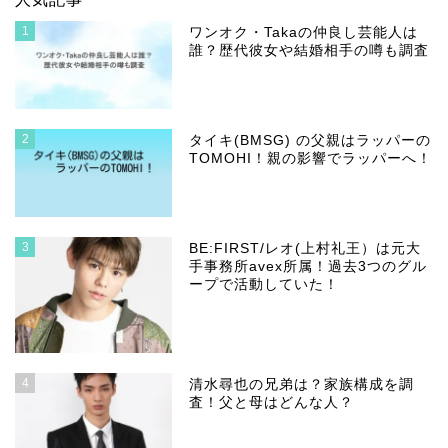
1
ワンオク・Takaの仲良し芸能人は
誰？歴代彼女や結婚相手の噂も調査
2
タイキ(BMSG) の父親はラッパーの
TOMOHI！親の影響でラッパーへ！
3
BE:FIRST/レオ(上村礼王）は元大
手事務所avex所属！過去3つのグル
ープで活動していた！
4
清水尋也の兄弟は？家族構成を調
査！父と母はどんな人？