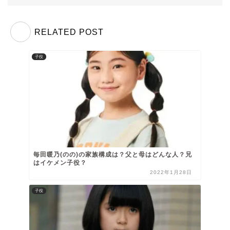
RELATED POST
子役
毎田暖乃(のの)の家族構成は？父と母はどんな人？兄
はイケメン子役？
2022年1月28日
子役