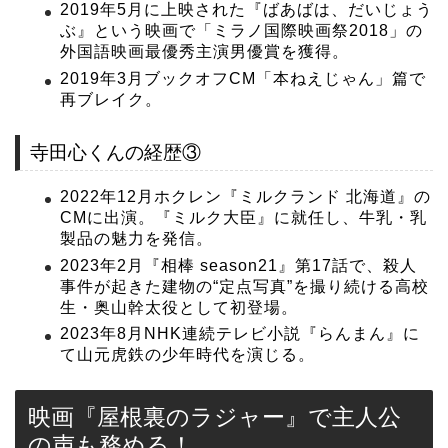
2019年5月に上映された『ばあばは、だいじょう
ぶ』という映画で「ミラノ国際映画祭2018」の
外国語映画最優秀主演男優賞を獲得。
2019年3月ブックオフCM「本ねえじゃん」篇で
再ブレイク。
寺田心くんの経歴③
2022年12月ホクレン『ミルクランド 北海道』の
CMに出演。『ミルク大臣』に就任し、牛乳・乳
製品の魅力を発信。
2023年2月『相棒 season21』第17話で、殺人
事件が起きた建物の“定点写真”を撮り続ける高校
生・奥山幹太役として初登場。
2023年8月NHK連続テレビ小説『らんまん』に
て山元虎鉄の少年時代を演じる。
映画『屋根裏のラジャー』で主人公
の声も務める！