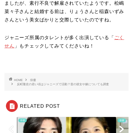
ましたが、素行不良で解雇されていたようです。松嶋
菜々子さんと結婚する前は、りょうさんと稲森いずみ
さんという美女ばかりと交際していたのですね。
ジャニーズ所属のタレントが多く出演している「
ごく
せん
」もチェックしてみてくださいね！
HOME
俳優
反町隆史の若い頃はジャニーズで活動？昔の彼女や嫁についても調査
RELATED POST
俳優
俳優