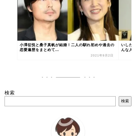
小澤征悦と桑子真帆が結婚！二人の馴れ初めや過去の
いしだ
恋愛遍歴をまとめて...
んな人
2021年9月2日
検索
検索