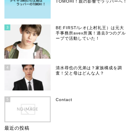
TOMOHI！親の影響でラッパーへ！
3
BE:FIRST/レオ(上村礼王）は元大
手事務所avex所属！過去3つのグル
ープで活動していた！
4
清水尋也の兄弟は？家族構成を調
査！父と母はどんな人？
5
Contact
最近の投稿