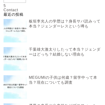
5
Contact
最近の投稿
板垣李光人の学歴は？身長サバ読みって
本当？ジェンダーレスという噂も
千葉雄大激太りしたって本当？ジェンダ
ーはどっち？結婚しない理由も
MEGUMIの子供は何歳？留学中って本
当？現在についても調査