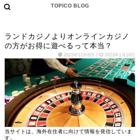
TOPICO BLOG
その他
ランドカジノよりオンラインカジノ
の方がお得に遊べるって本当？
2022年11月8日
/
2023年1月19日
当サイトは、海外在住者に向けて情報を発信していま
す。