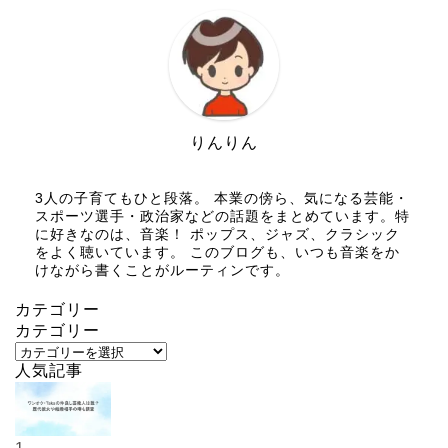
りんりん
3人の子育てもひと段落。 本業の傍ら、気になる芸能・
スポーツ選手・政治家などの話題をまとめています。特
に好きなのは、音楽！ ポップス、ジャズ、クラシック
をよく聴いています。 このブログも、いつも音楽をか
けながら書くことがルーティンです。
カテゴリー
カテゴリー
人気記事