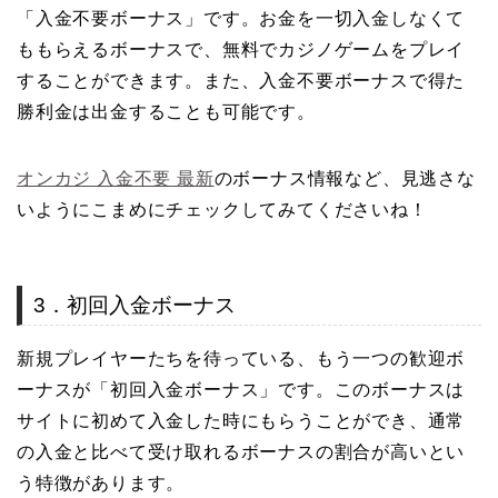
「入金不要ボーナス」です。お金を一切入金しなくて
ももらえるボーナスで、無料でカジノゲームをプレイ
することができます。また、入金不要ボーナスで得た
勝利金は出金することも可能です。
オンカジ
入金不要
最新
のボーナス情報など、見逃さな
いようにこまめにチェックしてみてくださいね！
3
．初回入金ボーナス
新規プレイヤーたちを待っている、もう一つの歓迎ボ
ーナスが「初回入金ボーナス」です。このボーナスは
サイトに初めて入金した時にもらうことができ、通常
の入金と比べて受け取れるボーナスの割合が高いとい
う特徴があります。