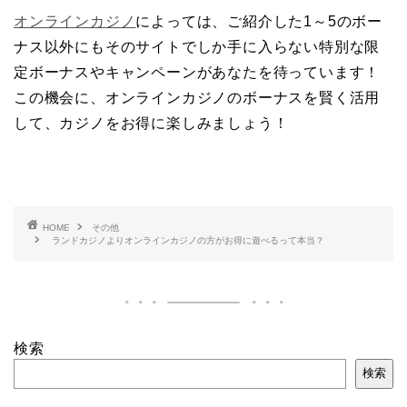
オンラインカジノ
によっては、ご紹介した
1
～
5
のボー
ナス以外にもそのサイトでしか手に入らない特別な限
定ボーナスやキャンペーンがあなたを待っています！
この機会に、オンラインカジノのボーナスを賢く活用
して、カジノをお得に楽しみましょう！
HOME
その他
ランドカジノよりオンラインカジノの方がお得に遊べるって本当？
検索
検索